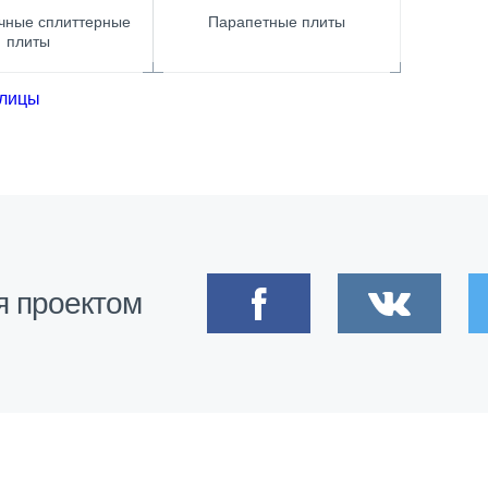
чные сплиттерные
Парапетные плиты
плиты
улицы
я проектом