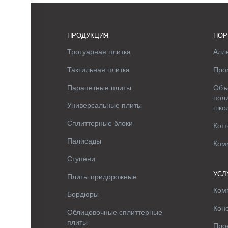
ПРОДУКЦИЯ
ПОР
Тротуарная плитка
Алле
Тактильная плитка
Про
Парапетные плиты
Объ
поли
Универсальные плиты
шко
Сплиттерные блоки
Котт
Палисады
Ком
Ступени
УСЛ
Плиты придорожные
Ком
Бордюры
Кон
Облицовочные сплиттерные
плиты
Про