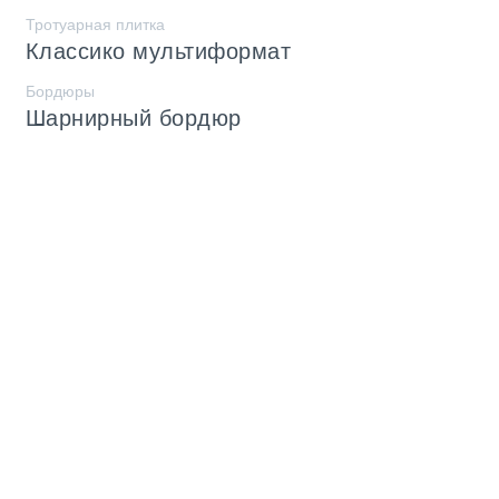
Тротуарная плитка
Классико мультиформат
Бордюры
Шарнирный бордюр