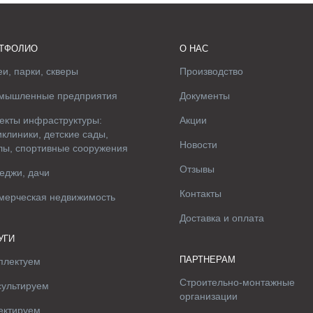
ТФОЛИО
О НАС
и, парки, скверы
Производство
мышленные предприятия
Документы
екты инфраструктуры:
Акции
клиники, детские сады,
Новости
лы, спортивные сооружения
Отзывы
еджи, дачи
Контакты
мерческая недвижимость
Доставка и оплата
УГИ
ПАРТНЕРАМ
плектуем
Строительно-монтажные
сультируем
организации
ектируем