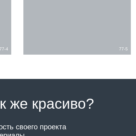
77-4
77-5
к же красиво?
ость своего проекта
териалы