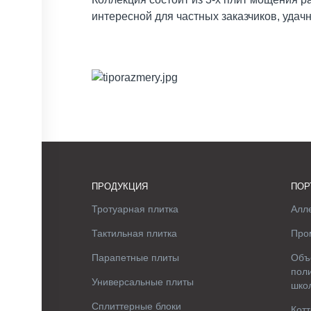
интересной для частных заказчиков, удач
ПРОДУКЦИЯ
ПОР
Тротуарная плитка
Алле
Тактильная плитка
Про
Парапетные плиты
Объ
поли
Универсальные плиты
шко
Сплиттерные блоки
Котт