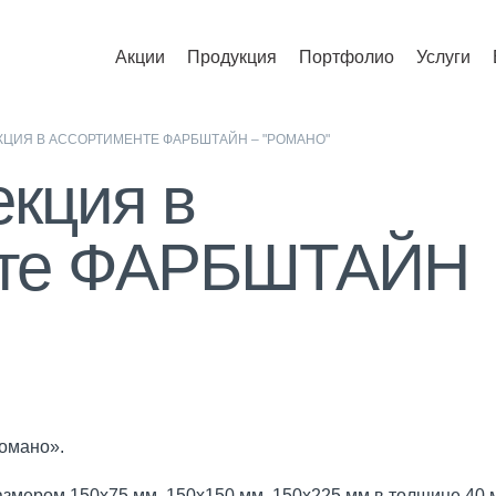
Акции
Продукция
Портфолио
Услуги
КЦИЯ В АССОРТИМЕНТЕ ФАРБШТАЙН – "РОМАНО"
екция в
нте ФАРБШТАЙН
омано».
размером 150х75 мм, 150х150 мм, 150х225 мм в толщине 40