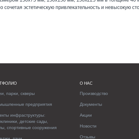
но сочетая эстетическую привлекательность и невысокую ст
ТФОЛИО
О НАС
и, парки, скверы
Производство
мышленные предприятия
Документы
екты инфраструктуры:
Акции
клиники, детские сады,
Новости
лы, спортивные сооружения
Отзывы
еджи, дачи