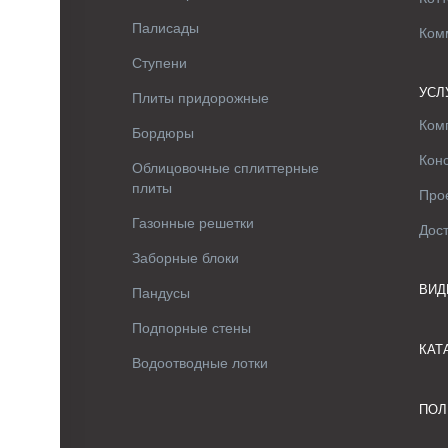
Палисады
Ком
Ступени
УСЛ
Плиты придорожные
Ком
Бордюры
Кон
Облицовочные сплиттерные
плиты
Про
Газонные решетки
Дос
Заборные блоки
ВИД
Пандусы
Подпорные стены
КАТ
Водоотводные лотки
ПОЛ